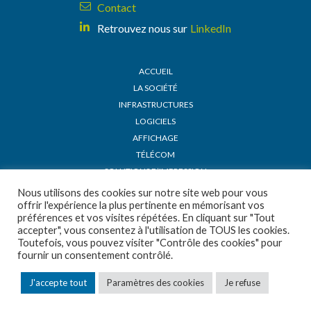
Contact
Retrouvez nous sur
LinkedIn
ACCUEIL
LA SOCIÉTÉ
INFRASTRUCTURES
LOGICIELS
AFFICHAGE
TÉLÉCOM
SOLUTIONS D’IMPRESSION
ACTUALITÉS
Nous utilisons des cookies sur notre site web pour vous
offrir l'expérience la plus pertinente en mémorisant vos
DEMANDE DE DEVIS
préférences et vos visites répétées. En cliquant sur "Tout
RECRUTEMENT
accepter", vous consentez à l'utilisation de TOUS les cookies.
CONDITIONS GÉNÉRALES DE VENTE
Toutefois, vous pouvez visiter "Contrôle des cookies" pour
fournir un consentement contrôlé.
MENTIONS LÉGALES
POLITIQUE DE CONFIDENTIALITÉ
J'accepte tout
Paramètres des cookies
Je refuse
© 2025 CONCEPTION & DÉVELOPPEMENT NETAO
TOUS DROITS RÉSERVÉS