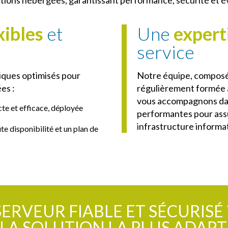
xibles
et
Une
expert
service
ques optimisés pour
Notre équipe, composée
es :
régulièrement formée 
vous accompagnons dans 
te et efficace, déployée
performantes pour assur
infrastructure informa
ute disponibilité et un plan de
SERVEUR FIABLE ET SÉCURISÉ 
LA SOLUTION LA PLUS ADAPT