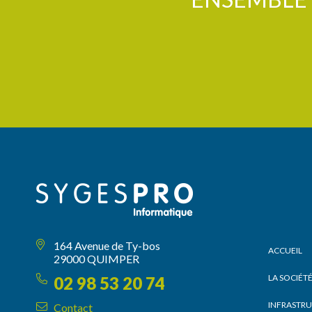
164 Avenue de Ty-bos
ACCUEIL
29000 QUIMPER
LA SOCIÉT
02 98 53 20 74
INFRASTR
Contact