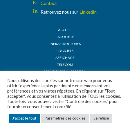
Contact
Retrouvez nous sur
LinkedIn
ACCUEIL
LA SOCIÉTÉ
INFRASTRUCTURES
LOGICIELS
AFFICHAGE
TÉLÉCOM
SOLUTIONS D’IMPRESSION
ACTUALITÉS
Nous utilisons des cookies sur notre site web pour vous
offrir l'expérience la plus pertinente en mémorisant vos
DEMANDE DE DEVIS
préférences et vos visites répétées. En cliquant sur "Tout
RECRUTEMENT
accepter", vous consentez à l'utilisation de TOUS les cookies.
CONDITIONS GÉNÉRALES DE VENTE
Toutefois, vous pouvez visiter "Contrôle des cookies" pour
fournir un consentement contrôlé.
MENTIONS LÉGALES
POLITIQUE DE CONFIDENTIALITÉ
J'accepte tout
Paramètres des cookies
Je refuse
© 2025 CONCEPTION & DÉVELOPPEMENT NETAO
TOUS DROITS RÉSERVÉS